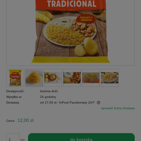
Dostępność:
średnia ilość
Wysyłka w:
24 godziny
Dostawa:
od 17,00 zł
- InPost Paczkomaty 24/7
sprawdź formy dostawy
Cena nie zawiera ewentualnych kosztów płatności
12,00 zł
Cena:
do koszyka
szt.