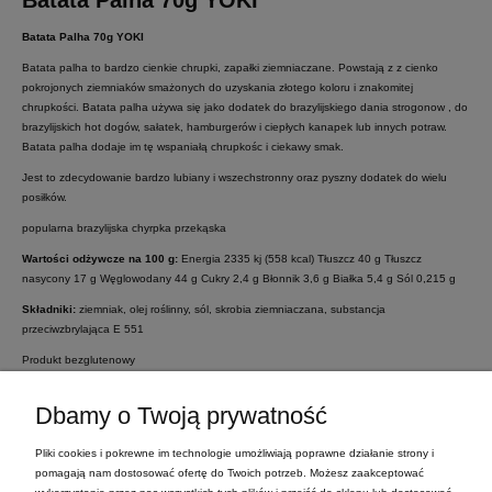
Batata Palha 70g YOKI
Batata palha to bardzo cienkie chrupki, zapałki ziemniaczane. Powstają z z cienko
pokrojonych ziemniaków smażonych do uzyskania złotego koloru i znakomitej
chrupkości. Batata palha używa się jako dodatek do brazylijskiego dania strogonow , do
brazylijskich hot dogów, sałatek, hamburgerów i ciepłych kanapek lub innych potraw.
Batata palha dodaje im tę wspaniałą chrupkośc i ciekawy smak.
Jest to zdecydowanie bardzo lubiany i wszechstronny oraz pyszny dodatek do wielu
posiłków.
popularna brazylijska chyrpka przekąska
Wartości odżywcze
na 100 g:
Energia 2335 kj (558 kcal) Tłuszcz 40 g Tłuszcz
nasycony 17 g Węglowodany 44 g Cukry 2,4 g Błonnik 3,6 g Białka 5,4 g Sól 0,215 g
Składniki:
ziemniak, olej roślinny, sól, skrobia ziemniaczana, substancja
przeciwzbrylająca E 551
Produkt bezglutenowy
Kraj pochodzenia:
Brazylia
Dbamy o Twoją prywatność
Pliki cookies i pokrewne im technologie umożliwiają poprawne działanie strony i
pomagają nam dostosować ofertę do Twoich potrzeb. Możesz zaakceptować