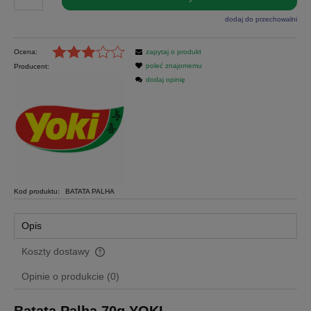
dodaj do przechowalni
Ocena:
zapytaj o produkt
poleć znajomemu
Producent:
dodaj opinię
Kod produktu:
BATATA PALHA
Opis
Koszty dostawy
Cena nie zawiera ewentualnych kosztów płatności
Opinie o produkcie (0)
Batata Palha 70g YOKI