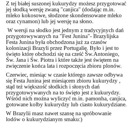
Z tej białej suszonej kukurydzy możesz przygotować
jej słodką wersję zwaną "canjica" (dodając m.in.
mleko kokosowe, słodzone skondensowane mleko
oraz cynamon) lub jej wersję na słono.
W wersji na słodko jest jednym z tradycyjnych dań
przygotowywanych na "Fest Junina"- Brazylijska
Festa Junina była obchodzona już za czasów
kolonizacji Brazyli przez Portugalię. Było i jest to
święto które obchodzi się na cześć Św.Antoniego,
Św. Jana i Św. Piotra i które także jest świętem na
zwięczenie końca lata i rozpoczęcia zbioru plonów.
Czerwiec, miesiąc w czasie którego zawsze odbywa
się Festa Junina jest miesiącem zbioru kukurydzy ,
stąd też większość słodkich i słonych dań
przygotowywanych na to święto jest z kukurydzy.
Wśród nich można wyliczyć m.in. pamonha, canjica,
gotowane kolby kukurydzy lub ciasto kukurydziane.
W Brazylii masz nawet szansę na spróbowanie
lodów o kukurydzianym smaku:)