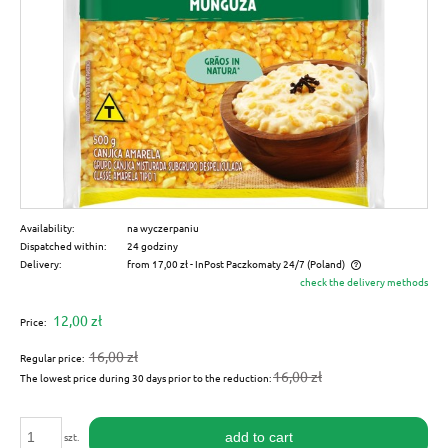
Availability:
na wyczerpaniu
Dispatched within:
24 godziny
Delivery:
from 17,00 zł
- InPost Paczkomaty 24/7
(Poland)
check the delivery methods
The price does not include any possible payment costs
12,00 zł
Price:
16,00 zł
Regular price:
16,00 zł
The lowest price during 30 days prior to the reduction:
add to cart
szt.